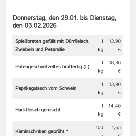
Donnerstag, den 29.01. bis Dienstag,
den 03.02.202
6
Spießbraten gefüllt mit Dürrfleisch,
1
13,90
Zwiebeln und Petersilie
kg
€
1
18,80
Putengeschnetzeltes bratfertig (L)
kg
€
1
13,90
Paprikagulasch vom Schwein
kg
€
1
14,40
Hackfleisch gemischt
kg
€
100
1,65
Kaminschinken gebrüht *
g
€