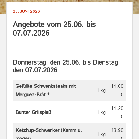
23. JUNI 2026
Angebote vom 25.06. bis
07.07.2026
Donnerstag, den 25.06. bis Dienstag,
den 07.07.202
6
Gefüllte Schwenksteaks mit
14,60
1 kg
Merguez-Brät
*
€
14,20
Bunter Grillspieß
1 kg
€
Ketchup-Schwenker (Kamm u.
13,90
1 kg
mager)
€