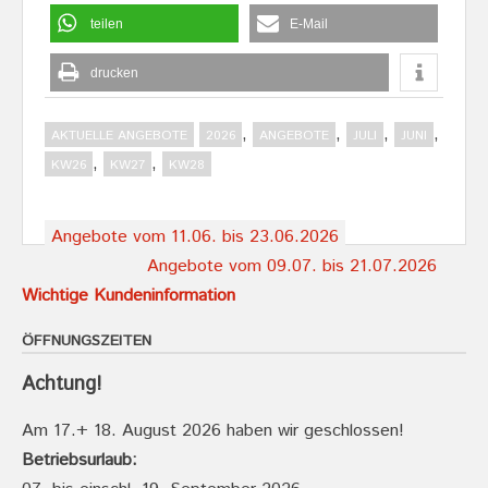
teilen
E-Mail
drucken
,
,
,
,
AKTUELLE ANGEBOTE
2026
ANGEBOTE
JULI
JUNI
,
,
KW26
KW27
KW28
Post
Angebote vom 11.06. bis 23.06.2026
navigation
Angebote vom 09.07. bis 21.07.2026
Wichtige Kundeninformation
ÖFFNUNGSZEITEN
Achtung!
Am 17.+ 18. August 2026 haben wir geschlossen!
Betriebsurlaub: