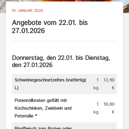
19. JANUAR 2026
Angebote vom 22.01. bis
27.01.2026
Donnerstag, den 22.01. bis Dienstag,
den 27.01.202
6
Schweinegeschnetzeltes bratfertig(
1
13,90
L)
kg
€
Putenrollbraten gefüllt mit
1
18,80
Kochschinken, Zwiebeln und
kg
€
Petersilie *
Rindfleisch zum Braten oder