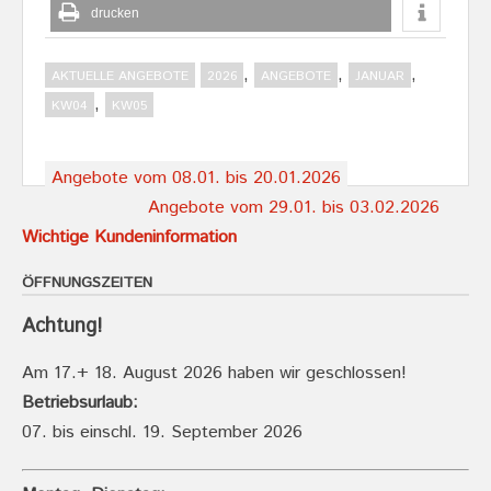
drucken
,
,
,
AKTUELLE ANGEBOTE
2026
ANGEBOTE
JANUAR
,
KW04
KW05
Post
Angebote vom 08.01. bis 20.01.2026
navigation
Angebote vom 29.01. bis 03.02.2026
Wichtige Kundeninformation
ÖFFNUNGSZEITEN
Achtung!
Am 17.+ 18. August 2026 haben wir geschlossen!
Betriebsurlaub:
07. bis einschl. 19. September 2026