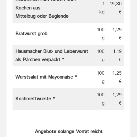
1
19,80
Kochen aus
kg
€
Mittelbug oder Buglende
100
1,29
Bratwurst grob
g
€
Hausmacher Blut- und Leberwurst
100
1,19
als Pärchen verpackt *
g
€
100
1,25
Wurstsalat mit Mayonnaise *
g
€
100
1,29
Kochmettwürste *
g
€
Angebote solange Vorrat reicht